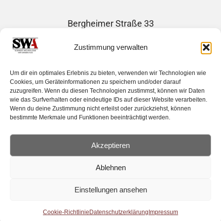
Bergheimer Straße 33
69115 Heidelberg
Zustimmung verwalten
Telefon: +49 1746507730
Um dir ein optimales Erlebnis zu bieten, verwenden wir Technologien wie
E-Mail: info@suedwest-archaeologie.de
Cookies, um Geräteinformationen zu speichern und/oder darauf
zuzugreifen. Wenn du diesen Technologien zustimmst, können wir Daten
wie das Surfverhalten oder eindeutige IDs auf dieser Website verarbeiten.
Wenn du deine Zustimmung nicht erteilst oder zurückziehst, können
bestimmte Merkmale und Funktionen beeinträchtigt werden.
Impressum
|
Datenschutzerklärung
Haftungsausschluss |
Cockie-Richtlinie
Akzeptieren
Mitgliederbereich | Member´s area
Ablehnen
Einstellungen ansehen
© 2025 | Südwest Archäologie
Cookie-Richtlinie
Datenschutzerklärung
Impressum