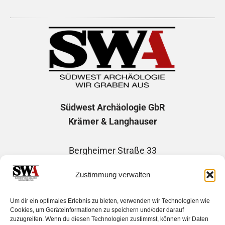
Südwest Archäologie
GbR
Krämer & Langhauser
Bergheimer Straße 33
69115 Heidelberg
Zustimmung verwalten
Telefon: +49 1746507730
Um dir ein optimales Erlebnis zu bieten, verwenden wir Technologien wie
E-Mail: info@suedwest-archaeologie.de
Cookies, um Geräteinformationen zu speichern und/oder darauf
zuzugreifen. Wenn du diesen Technologien zustimmst, können wir Daten