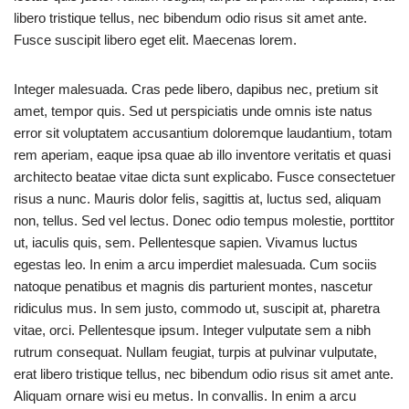
libero tristique tellus, nec bibendum odio risus sit amet ante.
Fusce suscipit libero eget elit. Maecenas lorem.
Integer malesuada. Cras pede libero, dapibus nec, pretium sit
amet, tempor quis. Sed ut perspiciatis unde omnis iste natus
error sit voluptatem accusantium doloremque laudantium, totam
rem aperiam, eaque ipsa quae ab illo inventore veritatis et quasi
architecto beatae vitae dicta sunt explicabo. Fusce consectetuer
risus a nunc. Mauris dolor felis, sagittis at, luctus sed, aliquam
non, tellus. Sed vel lectus. Donec odio tempus molestie, porttitor
ut, iaculis quis, sem. Pellentesque sapien. Vivamus luctus
egestas leo. In enim a arcu imperdiet malesuada. Cum sociis
natoque penatibus et magnis dis parturient montes, nascetur
ridiculus mus. In sem justo, commodo ut, suscipit at, pharetra
vitae, orci. Pellentesque ipsum. Integer vulputate sem a nibh
rutrum consequat. Nullam feugiat, turpis at pulvinar vulputate,
erat libero tristique tellus, nec bibendum odio risus sit amet ante.
Aliquam ornare wisi eu metus. In convallis. In enim a arcu