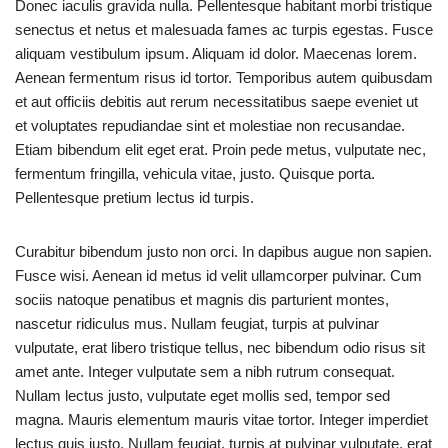
Donec iaculis gravida nulla. Pellentesque habitant morbi tristique
senectus et netus et malesuada fames ac turpis egestas. Fusce
aliquam vestibulum ipsum. Aliquam id dolor. Maecenas lorem.
Aenean fermentum risus id tortor. Temporibus autem quibusdam
et aut officiis debitis aut rerum necessitatibus saepe eveniet ut
et voluptates repudiandae sint et molestiae non recusandae.
Etiam bibendum elit eget erat. Proin pede metus, vulputate nec,
fermentum fringilla, vehicula vitae, justo. Quisque porta.
Pellentesque pretium lectus id turpis.
Curabitur bibendum justo non orci. In dapibus augue non sapien.
Fusce wisi. Aenean id metus id velit ullamcorper pulvinar. Cum
sociis natoque penatibus et magnis dis parturient montes,
nascetur ridiculus mus. Nullam feugiat, turpis at pulvinar
vulputate, erat libero tristique tellus, nec bibendum odio risus sit
amet ante. Integer vulputate sem a nibh rutrum consequat.
Nullam lectus justo, vulputate eget mollis sed, tempor sed
magna. Mauris elementum mauris vitae tortor. Integer imperdiet
lectus quis justo. Nullam feugiat, turpis at pulvinar vulputate, erat