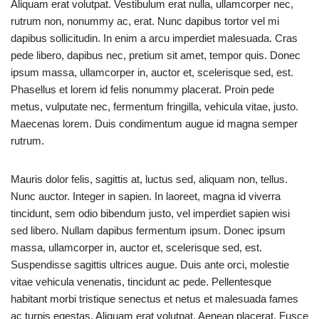
Aliquam erat volutpat. Vestibulum erat nulla, ullamcorper nec,
rutrum non, nonummy ac, erat. Nunc dapibus tortor vel mi
dapibus sollicitudin. In enim a arcu imperdiet malesuada. Cras
pede libero, dapibus nec, pretium sit amet, tempor quis. Donec
ipsum massa, ullamcorper in, auctor et, scelerisque sed, est.
Phasellus et lorem id felis nonummy placerat. Proin pede
metus, vulputate nec, fermentum fringilla, vehicula vitae, justo.
Maecenas lorem. Duis condimentum augue id magna semper
rutrum.
Mauris dolor felis, sagittis at, luctus sed, aliquam non, tellus.
Nunc auctor. Integer in sapien. In laoreet, magna id viverra
tincidunt, sem odio bibendum justo, vel imperdiet sapien wisi
sed libero. Nullam dapibus fermentum ipsum. Donec ipsum
massa, ullamcorper in, auctor et, scelerisque sed, est.
Suspendisse sagittis ultrices augue. Duis ante orci, molestie
vitae vehicula venenatis, tincidunt ac pede. Pellentesque
habitant morbi tristique senectus et netus et malesuada fames
ac turpis egestas. Aliquam erat volutpat. Aenean placerat. Fusce