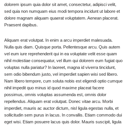
dolorem ipsum quia dolor sit amet, consectetur, adipisci velit,
sed quia non numquam eius modi tempora incidunt ut labore et
dolore magnam aliquam quaerat voluptatem. Aenean placerat.
Praesent dapibus.
Aliquam erat volutpat. In enim a arcu imperdiet malesuada.
Nulla quis diam. Quisque porta. Pellentesque arcu. Quis autem
vel eum iure reprehenderit qui in ea voluptate velit esse quam
nihil molestiae consequatur, vel illum qui dolorem eum fugiat quo
voluptas nulla pariatur? In laoreet, magna id viverra tincidunt,
sem odio bibendum justo, vel imperdiet sapien wisi sed libero.
Nam libero tempore, cum soluta nobis est eligendi optio cumque
nihil impedit quo minus id quod maxime placeat facere
possimus, omnis voluptas assumenda est, omnis dolor
repellendus. Aliquam erat volutpat. Donec vitae arcu. Morbi
imperdiet, mauris ac auctor dictum, nisl ligula egestas nulla, et
sollicitudin sem purus in lacus. In convallis. Etiam commodo dui
eget wisi. Etiam posuere lacus quis dolor. Mauris suscipit, ligula