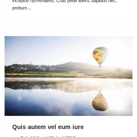
inceptos hymenaeos. Cras pede libero, dapibus nec,
pretium…
Quis autem vel eum iure