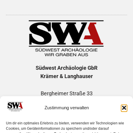
Südwest Archäologie
GbR
Krämer & Langhauser
Bergheimer Straße 33
69115 Heidelberg
Zustimmung verwalten
Telefon: +49 1746507730
Um dir ein optimales Erlebnis zu bieten, verwenden wir Technologien wie
E-Mail: info@suedwest-archaeologie.de
Cookies, um Geräteinformationen zu speichern und/oder darauf