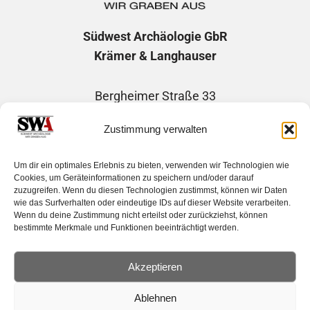
Südwest Archäologie
GbR
Krämer & Langhauser
Bergheimer Straße 33
69115 Heidelberg
Zustimmung verwalten
Telefon: +49 1746507730
Um dir ein optimales Erlebnis zu bieten, verwenden wir Technologien wie
E-Mail: info@suedwest-archaeologie.de
Cookies, um Geräteinformationen zu speichern und/oder darauf
zuzugreifen. Wenn du diesen Technologien zustimmst, können wir Daten
wie das Surfverhalten oder eindeutige IDs auf dieser Website verarbeiten.
Wenn du deine Zustimmung nicht erteilst oder zurückziehst, können
bestimmte Merkmale und Funktionen beeinträchtigt werden.
Impressum
|
Datenschutzerklärung
Haftungsausschluss |
Cockie-Richtlinie
Akzeptieren
Mitgliederbereich | Member´s area
Ablehnen