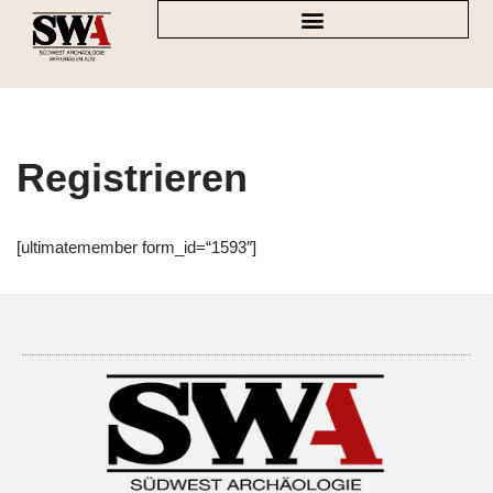
Zum
Inhalt
springen
Registrieren
[ultimatemember form_id=“1593″]