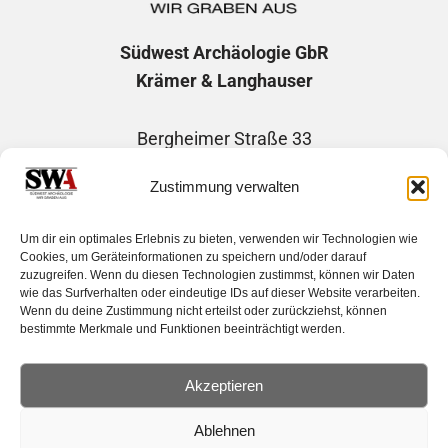
Südwest Archäologie
GbR
Krämer & Langhauser
Bergheimer Straße 33
69115 Heidelberg
Zustimmung verwalten
Telefon: +49 1746507730
Um dir ein optimales Erlebnis zu bieten, verwenden wir Technologien wie
E-Mail: info@suedwest-archaeologie.de
Cookies, um Geräteinformationen zu speichern und/oder darauf
zuzugreifen. Wenn du diesen Technologien zustimmst, können wir Daten
wie das Surfverhalten oder eindeutige IDs auf dieser Website verarbeiten.
Wenn du deine Zustimmung nicht erteilst oder zurückziehst, können
bestimmte Merkmale und Funktionen beeinträchtigt werden.
Impressum
|
Datenschutzerklärung
Haftungsausschluss |
Cockie-Richtlinie
Akzeptieren
Mitgliederbereich | Member´s area
Ablehnen