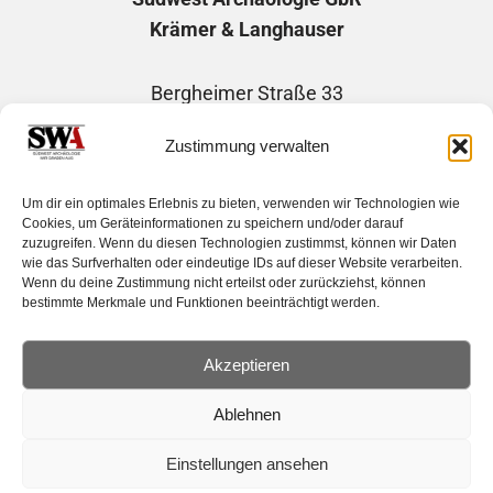
Krämer & Langhauser
Bergheimer Straße 33
69115 Heidelberg
Zustimmung verwalten
Telefon: +49 1746507730
Um dir ein optimales Erlebnis zu bieten, verwenden wir Technologien wie
E-Mail: info@suedwest-archaeologie.de
Cookies, um Geräteinformationen zu speichern und/oder darauf
zuzugreifen. Wenn du diesen Technologien zustimmst, können wir Daten
wie das Surfverhalten oder eindeutige IDs auf dieser Website verarbeiten.
Wenn du deine Zustimmung nicht erteilst oder zurückziehst, können
bestimmte Merkmale und Funktionen beeinträchtigt werden.
Impressum
|
Datenschutzerklärung
Haftungsausschluss |
Cockie-Richtlinie
Akzeptieren
Mitgliederbereich | Member´s area
Ablehnen
Einstellungen ansehen
© 2025 | Südwest Archäologie