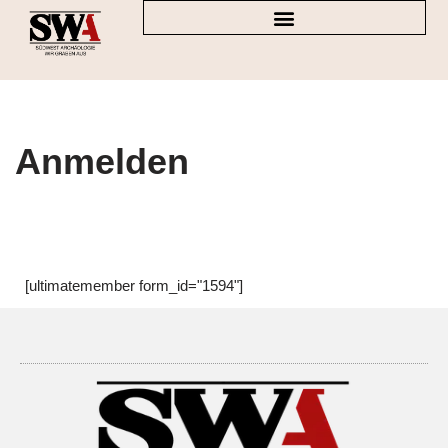
Zum
Inhalt
springen
Anmelden
[ultimatemember form_id="1594"]