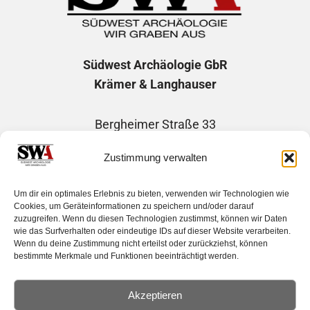
Südwest Archäologie
GbR
Krämer & Langhauser
Bergheimer Straße 33
69115 Heidelberg
Zustimmung verwalten
Telefon: +49 1746507730
Um dir ein optimales Erlebnis zu bieten, verwenden wir Technologien wie
E-Mail: info@suedwest-archaeologie.de
Cookies, um Geräteinformationen zu speichern und/oder darauf
zuzugreifen. Wenn du diesen Technologien zustimmst, können wir Daten
wie das Surfverhalten oder eindeutige IDs auf dieser Website verarbeiten.
Wenn du deine Zustimmung nicht erteilst oder zurückziehst, können
bestimmte Merkmale und Funktionen beeinträchtigt werden.
Impressum
|
Datenschutzerklärung
Haftungsausschluss |
Cockie-Richtlinie
Akzeptieren